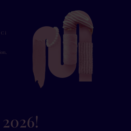
 C i
ion,
 2026!