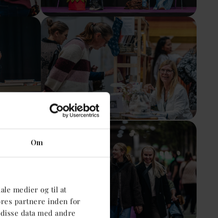
Show larger version
Show larger version
Om
iale medier og til at
ores partnere inden for
 disse data med andre