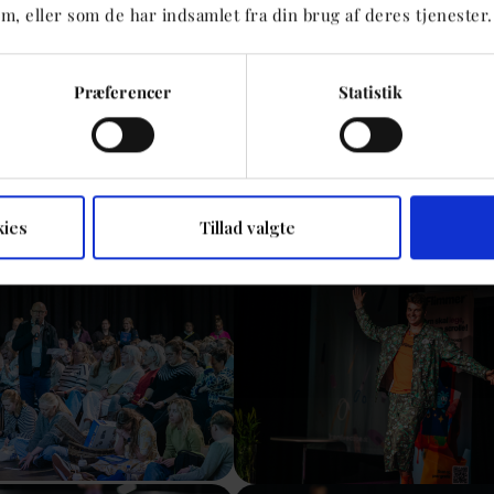
m, eller som de har indsamlet fra din brug af deres tjenester.
sion
Show larger version
Præferencer
Statistik
kies
Tillad valgte
sion
Show larger version