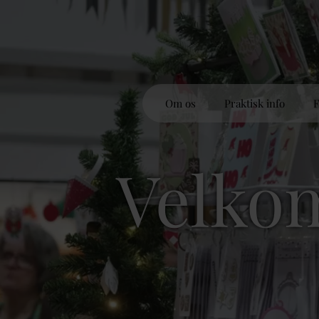
Om os
Praktisk info
F
Velkom