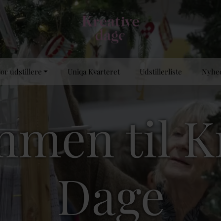
or udstillere
Uniqa Kvarteret
Udstillerliste
Nyhe
men til K
Dage