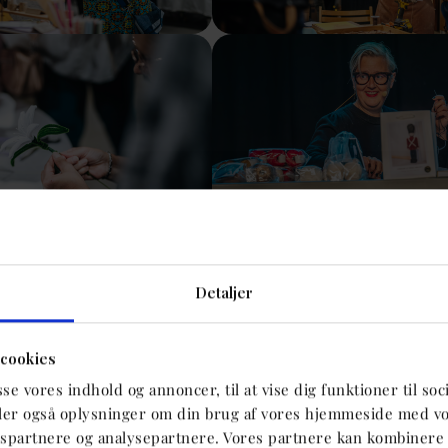
sion
Show larger version
sion
Show larger version
Detaljer
cookies
asse vores indhold og annoncer, til at vise dig funktioner til soc
deler også oplysninger om din brug af vores hjemmeside med v
gspartnere og analysepartnere. Vores partnere kan kombinere