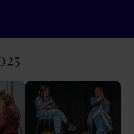
025
Show larger version